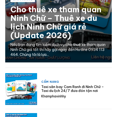
Cho thuê xe tham quan
Ninh Chữ – Thuê xe du
lịch Ninh Chữ giá rẻ
(Update 2026)
Nếu bạn đang tìm kiếm dịch vụ cho thuê xe tham quan
Ninh Chữ giá tốt thì hãy gọi ngay đến Hotline 0934 113
464. Chúng tôi là lựa...
CẨM NANG
Taxi sân bay Cam Ranh đi Ninh Chữ –
Taxi du lịch 24/7 đưa đón tận nơi
Khamphavinhhy