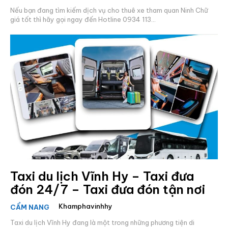
Nếu bạn đang tìm kiếm dịch vụ cho thuê xe tham quan Ninh Chữ
giá tốt thì hãy gọi ngay đến Hotline 0934 113...
Taxi du lịch Vĩnh Hy – Taxi đưa
đón 24/7 – Taxi đưa đón tận nơi
Khamphavinhhy
CẨM NANG
Taxi du lịch Vĩnh Hy đang là một trong những phương tiện di