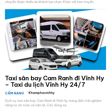
chuyển được nhiều du khách lựa chọn. Khác với taxi truyền...
Taxi sân bay Cam Ranh đi Vĩnh Hy
– Taxi du lịch Vĩnh Hy 24/7
Khamphavinhhy
CẨM NANG
Dịch vụ taxi sân bay Cam Ranh đi Vĩnh Hy mang đến trải nghiệm
riêng tư, an toàn và tiện lợi. Các dòng xe...