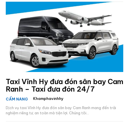
Taxi Vĩnh Hy đưa đón sân bay Cam
Ranh – Taxi đưa đón 24/7
Khamphavinhhy
CẨM NANG
Dịch vụ taxi Vĩnh Hy đưa đón sân bay Cam Ranh mang đến trải
nghiệm riêng tư, an toàn mà tiện lợi. Chúng tôi...