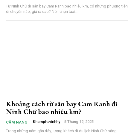
Từ Ninh Chữ đi sân bay Cam Ranh bao nhiêu km, có những phương tiện
di chuyển nào, giá ra sao? Nên chọn taxi...
Khoảng cách từ sân bay Cam Ranh đi
Ninh Chữ bao nhiêu km?
Khamphavinhhy
-
5 Tháng 12, 2025
CẨM NANG
Trong những năm gần đây, lượng khách đi du lịch Ninh Chữ bằng