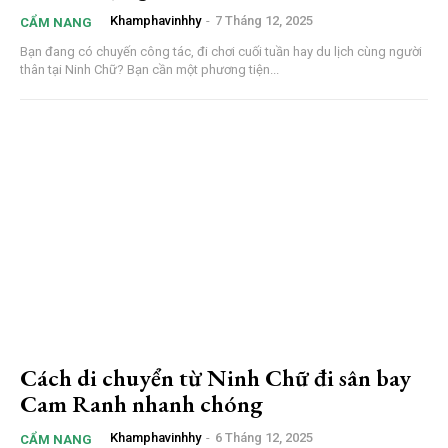
Khamphavinhhy
-
7 Tháng 12, 2025
CẨM NANG
Bạn đang có chuyến công tác, đi chơi cuối tuần hay du lịch cùng người
thân tại Ninh Chữ? Bạn cần một phương tiện...
Cách di chuyển từ Ninh Chữ đi sân bay
Cam Ranh nhanh chóng
Khamphavinhhy
-
6 Tháng 12, 2025
CẨM NANG