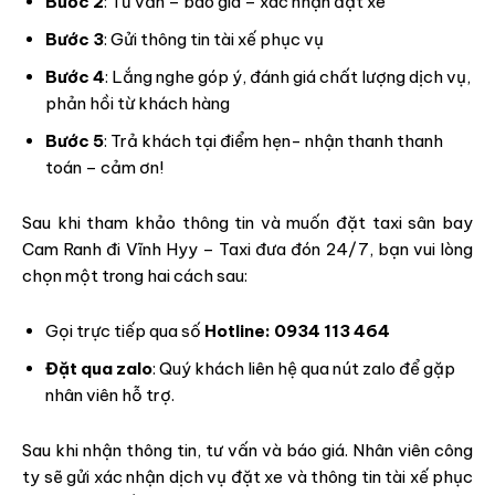
Bước 2
: Tư vấn – báo giá – xác nhận đặt xe
Bước 3
: Gửi thông tin tài xế phục vụ
Bước 4
: Lắng nghe góp ý, đánh giá chất lượng dịch vụ,
phản hồi từ khách hàng
Bước 5
: Trả khách tại điểm hẹn- nhận thanh thanh
toán – cảm ơn!
Sau khi tham khảo thông tin và muốn đặt taxi sân bay
Cam Ranh đi Vĩnh Hyy – Taxi đưa đón 24/7, bạn vui lòng
chọn một trong hai cách sau:
Gọi trực tiếp qua số
Hotline:
0934 113 464
Đặt qua zalo
: Quý khách liên hệ qua nút zalo để gặp
nhân viên hỗ trợ.
Sau khi nhận thông tin, tư vấn và báo giá. Nhân viên công
ty sẽ gửi xác nhận dịch vụ đặt xe và thông tin tài xế phục