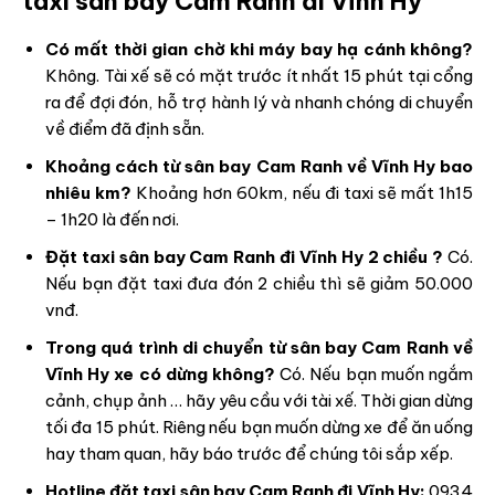
taxi sân bay Cam Ranh đi Vĩnh Hy
Có mất thời gian chờ khi máy bay hạ cánh không?
Không. Tài xế sẽ có mặt trước ít nhất 15 phút tại cổng
ra để đợi đón, hỗ trợ hành lý và nhanh chóng di chuyển
về điểm đã định sẵn.
Khoảng cách từ sân bay Cam Ranh về Vĩnh Hy bao
nhiêu km?
Khoảng hơn 60km, nếu đi taxi sẽ mất 1h15
– 1h20 là đến nơi.
Đặt taxi sân bay Cam Ranh đi Vĩnh Hy 2 chiều ?
Có.
Nếu bạn đặt taxi đưa đón 2 chiều thì sẽ giảm 50.000
vnđ.
Trong quá trình di chuyển từ sân bay Cam Ranh về
Vĩnh Hy xe có dừng không?
Có. Nếu bạn muốn ngắm
cảnh, chụp ảnh … hãy yêu cầu với tài xế. Thời gian dừng
tối đa 15 phút. Riêng nếu bạn muốn dừng xe để ăn uống
hay tham quan, hãy báo trước để chúng tôi sắp xếp.
Hotline đặt taxi sân bay Cam Ranh đi Vĩnh Hy:
0934