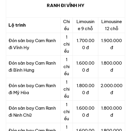
RANH ĐI VĨNH HY
Chi
Limousin
Limousine
Lộ trình
ều
e 9 chỗ
12 chỗ
1
Đón sân bay Cam Ranh
1.700.00
1.900.000
chi
đi Vĩnh Hy
0 đ
đ
ều
1
Đón sân bay Cam Ranh
1.600.00
1.800.000
chi
đi Bình Hưng
0 đ
đ
ều
1
Đón sân bay Cam Ranh
1.800.00
2.000.000
chi
đi Mỹ Hòa
0 đ
đ
ều
1
Đón sân bay Cam Ranh
1.600.00
1.800.000
chi
đi Ninh Chữ
0 đ
đ
ều
1
Đón sân bay Cam Ranh
1.600.00
1.800.000