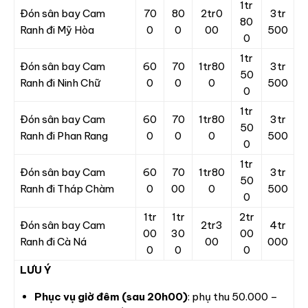
1tr
Đón sân bay Cam
70
80
2tr0
3tr
80
Ranh đi Mỹ Hòa
0
0
00
500
0
1tr
Đón sân bay Cam
60
70
1tr80
3tr
50
Ranh đi Ninh Chữ
0
0
0
500
0
1tr
Đón sân bay Cam
60
70
1tr80
3tr
50
Ranh đi Phan Rang
0
0
0
500
0
1tr
Đón sân bay Cam
60
70
1tr80
3tr
50
Ranh đi Tháp Chàm
0
00
0
500
0
1tr
1tr
2tr
Đón sân bay Cam
2tr3
4tr
00
30
00
Ranh đi Cà Ná
00
000
0
0
0
LƯU Ý
Phục vụ giờ đêm (sau 20h00)
: phụ thu 50.000 –