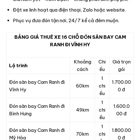
Đặt xe linh hoạt qua điện thoại, Zalo hoặc website.
Phục vụ đưa đón tận nơi, 24/7 kể cả đêm muộn.
BẢNG GIÁ THUÊ XE 16 CHỖ ĐÓN SÂN BAY CAM
RANH ĐI VĨNH HY
Khoảng
Chi
Giá trọn
Lộ trình
cách
ều
gói
1
Đón sân bay Cam Ranh đi
1.700.00
60km
chi
Vĩnh Hy
0 đ
ều
1
Đón sân bay Cam Ranh đi
1.600.0
49km
chi
Bình Hưng
00 đ
ều
1
Đón sân bay Cam Ranh đi
1.800.00
70km
chi
Mỹ Hòa
0 đ