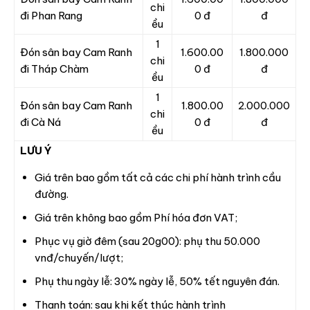
chi
đi Phan Rang
0 đ
đ
ều
1
Đón sân bay Cam Ranh
1.600.00
1.800.000
chi
đi Tháp Chàm
0 đ
đ
ều
1
Đón sân bay Cam Ranh
1.800.00
2.000.000
chi
đi Cà Ná
0 đ
đ
ều
LƯU Ý
Giá trên bao gồm tất cả các chi phí hành trình cầu
đường.
Giá trên không bao gồm Phí hóa đơn VAT;
Phục vụ giờ đêm (sau 20g00): phụ thu 50.000
vnđ/chuyến/lượt;
Phụ thu ngày lễ: 30% ngày lễ, 50% tết nguyên đán.
Thanh toán: sau khi kết thúc hành trình