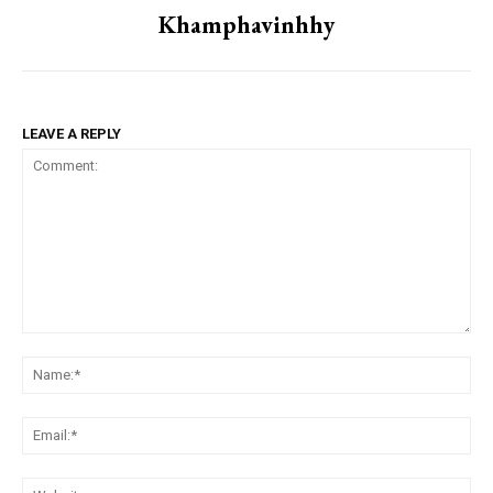
Khamphavinhhy
LEAVE A REPLY
Comment:
Na
Ema
We