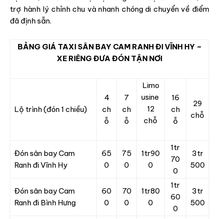
trợ hành lý chỉnh chu và nhanh chóng di chuyển về điểm
đã định sẵn.
BẢNG GIÁ TAXI SÂN BAY CAM RANH ĐI VĨNH HY –
XE RIÊNG ĐƯA ĐÓN TẬN NƠI
Limo
usine
4
7
16
29
12
Lộ trình (đón 1 chiều)
ch
ch
ch
chỗ
chỗ
ỗ
ỗ
ỗ
1tr
Đón sân bay Cam
65
75
1tr90
3tr
70
Ranh đi Vĩnh Hy
0
0
0
500
0
1tr
Đón sân bay Cam
60
70
1tr80
3tr
60
Ranh đi Bình Hưng
0
0
0
500
0