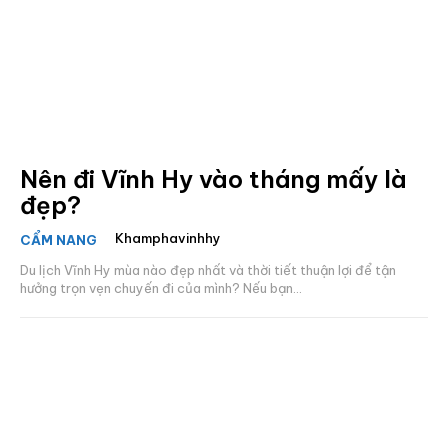
Nên đi Vĩnh Hy vào tháng mấy là
đẹp?
Khamphavinhhy
CẨM NANG
Du lịch Vĩnh Hy mùa nào đẹp nhất và thời tiết thuận lợi để tận
hưởng trọn vẹn chuyến đi của mình? Nếu bạn...