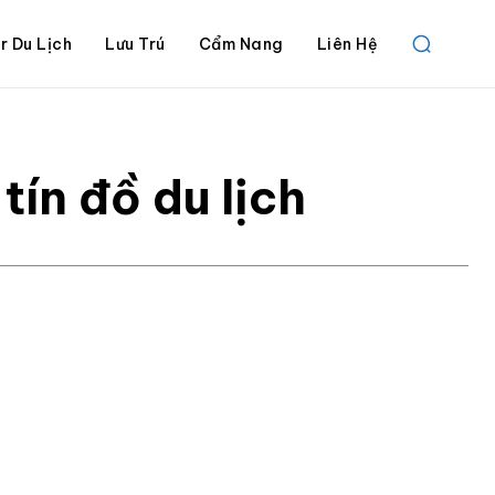
r Du Lịch
Lưu Trú
Cẩm Nang
Liên Hệ
ín đồ du lịch