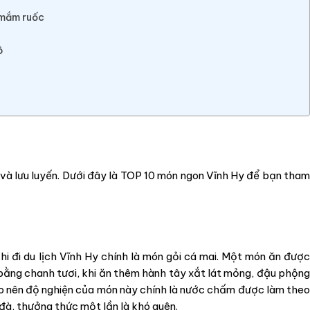
 mắm ruốc
ô
 và lưu luyến. Dưới đây là TOP 10 món ngon Vĩnh Hy để bạn tham
i đi du lịch Vĩnh Hy chính là món gỏi cá mai. Một món ăn được
n bằng chanh tươi, khi ăn thêm hành tây xắt lát mỏng, đậu phộng
ạo nên độ nghiện của món này chính là nước chấm được làm theo
 đà, thưởng thức một lần là khó quên.