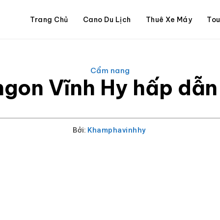
Trang Chủ
Cano Du Lịch
Thuê Xe Máy
Tou
Cẩm nang
gon Vĩnh Hy hấp dẫn t
Bởi:
Khamphavinhhy