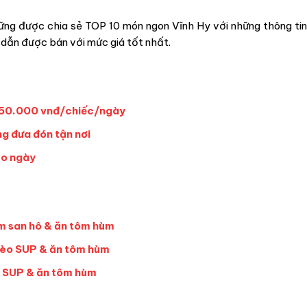
ng được chia sẻ TOP 10 món ngon Vĩnh Hy với những thông tin
 dẫn được bán với mức giá tốt nhất.
– 150.000 vnđ/chiếc/ngày
g đưa đón tận nơi
eo ngày
m san hô & ăn tôm hùm
chèo SUP & ăn tôm hùm
ền SUP & ăn tôm hùm