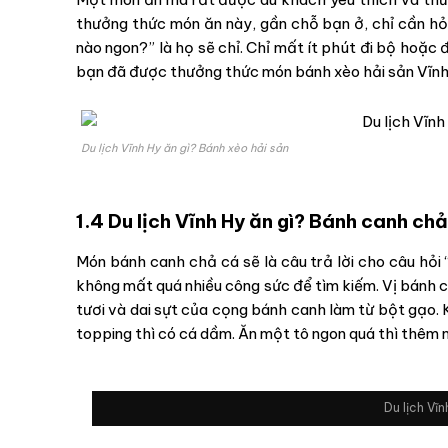
thưởng thức món ăn này, gần chỗ bạn ở, chỉ cần hỏ
nào ngon?” là họ sẽ chỉ. Chỉ mất ít phút đi bộ hoặc 
bạn đã được thưởng thức món bánh xèo hải sản Vĩnh
Du lịch Vĩnh Hy ăn gì? Bánh xèo hải sản
1.4 Du lịch Vĩnh Hy ăn gì? Bánh canh ch
Món bánh canh chả cá sẽ là câu trả lời cho câu hỏi 
không mất quá nhiều công sức để tìm kiếm. Vị bánh 
tươi và dai sựt của cọng bánh canh làm từ bột gạo. 
topping thì có cá dầm. Ăn một tô ngon quá thì thêm 
Du lịch Vĩ