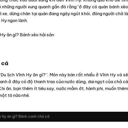
i những người xung quanh gần đó rằng “ở đây có quán bánh xèo
đi xe, dừng chân tại quán đang ngây ngút khói, đông người chờ là
 Hy ngon lành.
ả cá
“Du lịch Vĩnh Hy ăn gì?”. Món này bán rất nhiều ở Vĩnh Hy và sẽ
canh ở đây có độ thanh trao của nước dùng, dai ngọt của chả cá
Khi ăn, bạn thêm ít tiêu say, nước mắm ớt, hành phi, muốn thêm
một tô nữa nhé.
nh Hy ăn gì? Bánh canh chả cá