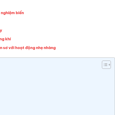
 nghiệm biển
Hy
ng khí
n sơ với hoạt động nhẹ nhàng
a