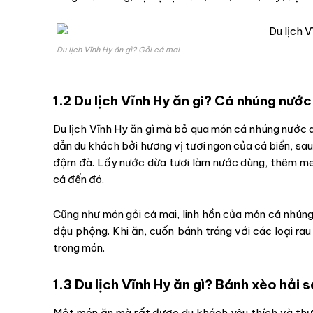
Du lịch Vĩnh Hy ăn gì? Gỏi cá mai
1.2 Du lịch Vĩnh Hy ăn gì? Cá nhúng nướ
Du lịch Vĩnh Hy ăn gì mà bỏ qua món cá nhúng nước d
dẫn du khách bởi hương vị tươi ngon của cá biển, sau
đậm đà. Lấy nước dừa tươi làm nước dùng, thêm me c
cá đến đó.
Cũng như món gỏi cá mai, linh hồn của món cá nhú
đậu phộng. Khi ăn, cuốn bánh tráng với các loại rau
trong món.
1.3 Du lịch Vĩnh Hy ăn gì? Bánh xèo hải 
Một món ăn mà rất được du khách yêu thích và thư