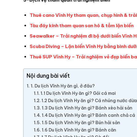
Thuê cano Vĩnh Hy tham quan, chụp hình & trải
Tàu đáy kính tham quan san hô & tắm lặn biển
Seawalker – Trải nghiệm đi bộ dưới biển Vĩnh 
Scuba Diving – Lặn biển Vĩnh Hy bằng bình dưỡ
Thuê SUP Vĩnh Hy – Trải nghiệm vẻ đẹp biển ba
Nội dung bài viết
1. Du lịch Vĩnh Hy ăn gì, ở đâu?
1.1 Du lịch Vĩnh Hy ăn gì? Gỏi cá mai
1.2 Du lịch Vĩnh Hy ăn gì? Cá nhúng nước dừ
1.3 Du lịch Vĩnh Hy ăn gì? Bánh xèo hải sản
1.4 Du lịch Vĩnh Hy ăn gì? Bánh canh chả cá
1.5 Du lịch Vĩnh Hy ăn gì? Bún hải sản
1.6 Du lịch Vĩnh Hy ăn gì? Bánh căn