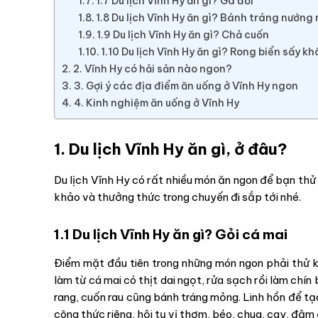
1.7 Du lịch Vĩnh Hy ăn gì? Gà đồi
1.8 Du lịch Vĩnh Hy ăn gì? Bánh tráng nướng
1.9 Du lịch Vĩnh Hy ăn gì? Chả cuốn
1.10 Du lịch Vĩnh Hy ăn gì? Rong biển sấy kh
2. Vĩnh Hy có hải sản nào ngon?
3. Gợi ý các địa điểm ăn uống ở Vĩnh Hy ngon
4. Kinh nghiệm ăn uống ở Vĩnh Hy
1. Du lịch Vĩnh Hy ăn gì, ở đâu?
Du lịch Vĩnh Hy có rất nhiều món ăn ngon để bạn thử
khảo và thưởng thức trong chuyến đi sắp tới nhé.
1.1 Du lịch Vĩnh Hy ăn gì? Gỏi cá mai
Điểm mặt đầu tiên trong những món ngon phải thử kh
làm từ cá mai có thịt dai ngọt, rửa sạch rồi làm chí
rang, cuốn rau cũng bánh tráng mỏng. Linh hồn để t
công thức riêng, hội tụ vị thơm, béo, chua, cay, đậm