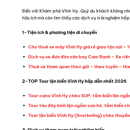
Đến với Khám phá Vĩnh Hy, Quý du khách không nhữ
hữu ích mà còn tìm thấy các dịch vụ trải nghiệm hấp
1-Tiện ích & phương tiện di chuyển
Cho thuê xe máy Vĩnh Hy giá rẻ giao tận nơi 
Dịch vụ xe đưa đón sân bay Cam Ranh – Xe riên
Thuê xe tham quan theo giờ – theo tuyến – th
2-TOP Tour lặn biển Vĩnh Hy hấp dẫn nhất 2026
Tour cano Vĩnh Hy chèo SUP, tắm biển lặn ngắ
Tour tàu đáy kính lặn ngắm san hô, tắm biển 
Tour lặn biển Vĩnh Hy (Snorkeling) chèo thuy
3-Dịch vụ tham quan trải nghiệm biển