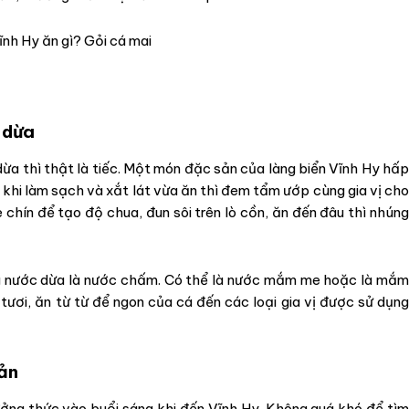
c dừa
ừa thì thật là tiếc. Một món đặc sản của làng biển Vĩnh Hy hấp
 khi làm sạch và xắt lát vừa ăn thì đem tẩm ướp cùng gia vị cho
hín để tạo độ chua, đun sôi trên lò cồn, ăn đến đâu thì nhúng
ng nước dừa là nước chấm. Có thể là nước mắm me hoặc là mắm
 tươi, ăn từ từ để ngon của cá đến các loại gia vị được sử dụng
sản
ởng thức vào buổi sáng khi đến Vĩnh Hy. Không quá khó để tìm