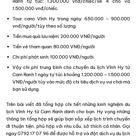
Ranh tự túc: 1.300.000 vnđ/chiếc/xe 4 chỗ và
1.500.000 vnđ/chiếc.
Tour cano Vĩnh Hy trong ngày: 650.000 – 900.000
vnđ/người/tùy theo số lượng.
Tiền mua quà lưu niệm: 200.000 VNĐ/người
Tiền vé tham quan: 80.000 VNĐ/người
Chi phí phát sinh: 100.000 VNĐ/người
Vậy chi phí trung bình cho chuyến du lịch Vĩnh Hy từ
Cam Ranh 1 ngày tự túc khoảng 1.200.000 – 1.500.000
VNĐ/người tùy vào mức độ chi tiêu dịch vụ vui chơi mà
bạn sử dụng.
Trên bài viết đã tổng hợp chi tiết những kinh nghiệm du
lịch Vĩnh Hy từ Cam Ranh dành cho bạn. Hy vọng những
thông tin tổng hợp sẽ giúp bạn sắp xếp lịch trình chuyến
đi thuận tiện, phù hợp với nhu cầu, sở thích cá nhân. Gọi
ngay 0792 17 07 96 để được hỗ trợ và đặt dịch vụ du lịch