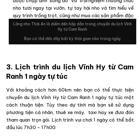
được chụp ảnh “sống ảo” và trải nghiệm thưởng thức
nho tươi ngay tại vườn, tự tay hái nho và tìm hiểu về
quy trình trồng trọt, cũng như mua các sản phẩm đặc
trưng như mật nho, rượu nho về làm quà.
Làng nho Thái An là điểm đến hấp dẫn trong chuyến du lịch Vĩnh
Hy từ Cam Ranh
Bạn có thể đến đây bất kỳ thời gian nào trong ngày
3. Lịch trình du lịch Vĩnh Hy từ Cam
Ranh 1 ngày tự túc
Với khoảng cách hơn 60km nên bạn có thể thực hiện
chuyến du lịch Vĩnh Hy từ Cam Ranh 1 ngày tự túc một
cách thuận tiện. Tùy theo dự tính mà bạn sẽ sử dụng
phương tiện cá nhân, thuê xe máy, taxi hay xe đưa đón
tham quan trọn gói. Lịch trình vui chơi 1 ngày có thể bắt
đầu lúc 7h30 – 17h00: