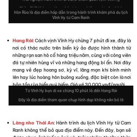
Chèo SUP là hoạt động thú vị được nhiều người yêu thích
Hòn Rùa là địa điểm hấp dẫn trong hành trình khám phá du lịch
Vĩnh Hy từ Cam Ranh
Hang Rái
: Cách vịnh Vĩnh Hy chừng 7 phút đi xe, đây là
nơi có thác nước trên biển kỳ ảo được hình thành từ
những rạn san hô cổ hàng triệu năm, cùng với công viên
đá tự nhiên hùng vĩ và những hang động bí ẩn. Nơi đây
mang vẻ đẹp hoang sơ, kỳ vĩ, lãng mạn khi bình minh
lên hay lúc hoàng hôn buông xuống, đặc biệt còn là nơi
bảo tồn rùa biển quý hiếm. Giá vé 30.000 vnđ/người.
Từ Vĩnh Hy bạn đi xe chừng 10 phút là đến Hang Rái
Đây là địa điểm tham quan chụp hình đẹp không nên bỏ lỡ
Làng nho Thái An
: Hành trình du lịch Vĩnh Hy từ Cam
Ranh không thể bỏ qua địa điểm này. Đến đây, bạn sẽ