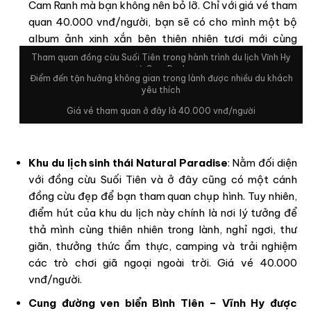
Cam Ranh mà bạn không nên bỏ lỡ. Chỉ với giá vé tham
quan 40.000 vnđ/người, bạn sẽ có cho mình một bộ
album ảnh xinh xắn bên thiên nhiên tươi mới cùng
những chú cừu ngộ nghĩnh.
Tham quan đồng cừu Suối Tiên trong hành trình du lịch Vĩnh Hy
từ Cam Ranh
Điểm đến tận hưởng không gian trong lành được nhiều du khách
yêu thích
Giá vé tham quan ở đây là 40.000 vnđ/người
Khu du lịch sinh thái Natural Paradise
: Nằm đối diện
với đồng cừu Suối Tiên và ở đây cũng có một cánh
đồng cừu đẹp để bạn tham quan chụp hình. Tuy nhiên,
điểm hút của khu du lịch này chính là nơi lý tưởng để
thả mình cùng thiên nhiên trong lành, nghỉ ngơi, thư
giãn, thưởng thức ẩm thực, camping và trải nghiệm
các trò chơi giã ngoại ngoài trời. Giá vé 40.000
vnđ/người.
Cung đường ven biển Bình Tiên – Vĩnh Hy được