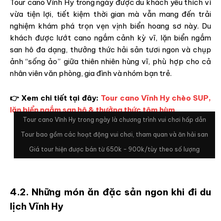
Tour cano Vĩnh Hy trong ngày được du khách yêu thích vì
vừa tiện lợi, tiết kiệm thời gian mà vẫn mang đến trải
nghiệm khám phá trọn vẹn vịnh biển hoang sơ này. Du
khách được lướt cano ngắm cảnh kỳ vĩ, lặn biển ngắm
san hô đa dạng, thưởng thức hải sản tươi ngon và chụp
ảnh “sống ảo” giữa thiên nhiên hùng vĩ, phù hợp cho cả
nhân viên văn phòng, gia đình và nhóm bạn trẻ.
👉 Xem chi tiết tại đây:
Tour cano Vĩnh Hy chèo SUP,
lặn biển ngắm san hô & thưởng thức tôm hùm
Tour cano Vĩnh Hy trong ngày là chương trình vui chơi hấp dẫn
Tour bao gồm các hoạt động vui chơi, tham quan và ăn hải san
Giá tour hiện được bán từ 650k – 900k/tùy theo số lượng
4.2. Những món ăn đặc sản ngon khi đi du
lịch Vĩnh Hy