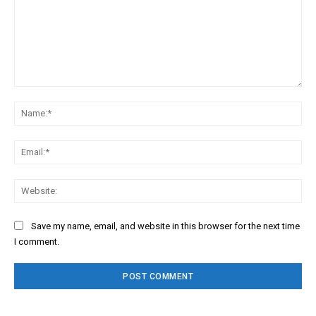
Comment:
Na
Ema
We
Save my name, email, and website in this browser for the next time
I comment.