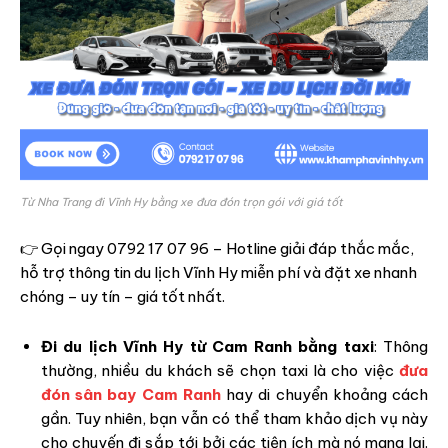
Từ Nha Trang đi Vĩnh Hy bằng xe đưa đón trọn gói với giá tốt
👉 Gọi ngay 0792 17 07 96 – Hotline giải đáp thắc mắc,
hỗ trợ thông tin du lịch Vĩnh Hy miễn phí và đặt xe nhanh
chóng – uy tín – giá tốt nhất.
Đi du lịch Vĩnh Hy từ Cam Ranh bằng taxi
: Thông
thường, nhiều du khách sẽ chọn taxi là cho việc
đưa
đón sân bay Cam Ranh
hay di chuyển khoảng cách
gần. Tuy nhiên, bạn vẫn có thể tham khảo dịch vụ này
cho chuyến đi sắp tới bởi các tiện ích mà nó mang lại.