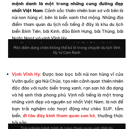
mệnh danh là một trong những cung đường đẹp
nhất Việt Nam
. Cảnh sắc thiên nhiên ban sơ với bên là
núi non hùng vĩ, bên là biển xanh thơ mộng. Những địa
điểm tham quan du lịch nổi tiếng ở đây là khu du lịch
biển Bình Tiên, bãi Kinh, đảo Bình Hưng, bãi Thùng, bãi
Nước Ngọt và vịnh Vĩnh Hy.
Check-in trên cung đường ven biển Bình Tiên – Vĩnh Hy
Một điểm dừng chân không thể bỏ lỡ trong chuyến du lịch Vĩnh
Hy từ Cam Ranh
Vịnh Vĩnh Hy
: Được bao bọc bởi núi non hùng vĩ của
Vườn quốc gia Núi Chúa, tạo nên cảnh quan thiên nhiên
độc đáo với nước biển trong xanh, rạn san hô đa dạng
và hệ sinh thái phong phú. Vịnh nổi tiếng là một trong
những vịnh đẹp và nguyên sơ nhất Việt Nam, là nơi để
bạn trải nghiệm các hoạt động như chèo SUP, tắm
biển,
đi tàu đáy kính tham quan san hô
, thưởng thức
hải sản …
Trải nghiệm hành trình đi cano tham quan vịnh Vĩnh Hy