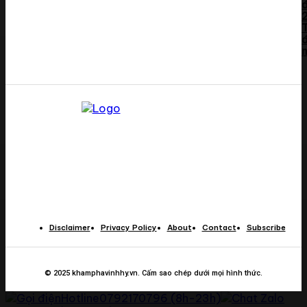
n
Disclaimer
Privacy Policy
About
Contact
Subscribe
© 2025 khamphavinhhy.vn. Cấm sao chép dưới mọi hình thức.
Hotline
0792170796 (8h-23h)