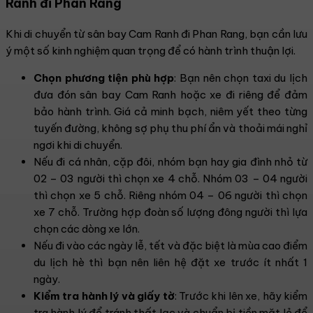
Ranh đi Phan Rang
Khi di chuyển từ sân bay Cam Ranh đi Phan Rang, bạn cần lưu
ý một số kinh nghiệm quan trọng để có hành trình thuận lợi.
Chọn phương tiện phù hợp
: Bạn nên chọn taxi du lịch
đưa đón sân bay Cam Ranh hoặc xe đi riêng để đảm
bảo hành trình. Giá cả minh bạch, niêm yết theo từng
tuyến đường, không sợ phụ thu phí ẩn và thoải mái nghỉ
ngơi khi di chuyển.
Nếu đi cá nhân, cặp đôi, nhóm bạn hay gia đình nhỏ từ
02 – 03 người thì chọn xe 4 chỗ. Nhóm 03 – 04 người
thì chọn xe 5 chỗ. Riêng nhóm 04 – 06 người thì chọn
xe 7 chỗ. Trường hợp đoàn số lượng đông người thì lựa
chọn các dòng xe lớn.
Nếu đi vào các ngày lễ, tết và đặc biệt là mùa cao điểm
du lịch hè thì bạn nên liên hệ đặt xe trước ít nhất 1
ngày.
Kiểm tra hành lý và giấy tờ
: Trước khi lên xe, hãy kiểm
tra hành lý để tránh thất lạc và chuẩn bị tiền mặt lẻ để