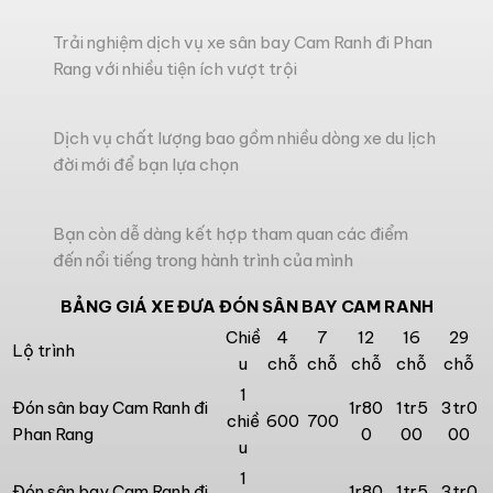
Trải nghiệm dịch vụ xe sân bay Cam Ranh đi Phan
Rang với nhiều tiện ích vượt trội
Dịch vụ chất lượng bao gồm nhiều dòng xe du lịch
đời mới để bạn lựa chọn
Bạn còn dễ dàng kết hợp tham quan các điểm
đến nổi tiếng trong hành trình của mình
BẢNG GIÁ XE ĐƯA ĐÓN SÂN BAY CAM RANH
Chiề
4
7
12
16
29
Lộ trình
u
chỗ
chỗ
chỗ
chỗ
chỗ
1
Đón sân bay Cam Ranh đi
1r80
1tr5
3tr0
chiề
600
700
Phan Rang
0
00
00
u
1
Đón sân bay Cam Ranh đi
1r80
1tr5
3tr0