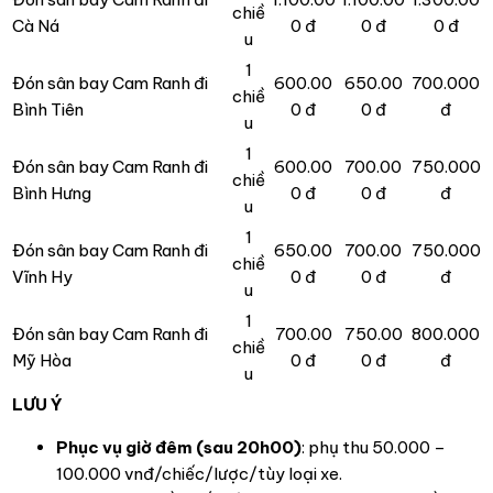
chiề
Cà Ná
0 đ
0 đ
0 đ
u
1
Đón sân bay Cam Ranh đi
600.00
650.00
700.000
chiề
Bình Tiên
0 đ
0 đ
đ
u
1
Đón sân bay Cam Ranh đi
600.00
700.00
750.000
chiề
Bình Hưng
0 đ
0 đ
đ
u
1
Đón sân bay Cam Ranh đi
650.00
700.00
750.000
chiề
Vĩnh Hy
0 đ
0 đ
đ
u
1
Đón sân bay Cam Ranh đi
700.00
750.00
800.000
chiề
Mỹ Hòa
0 đ
0 đ
đ
u
LƯU Ý
Phục vụ giờ đêm (sau 20h00)
: phụ thu 50.000 –
100.000 vnđ/chiếc/lược/tùy loại xe.