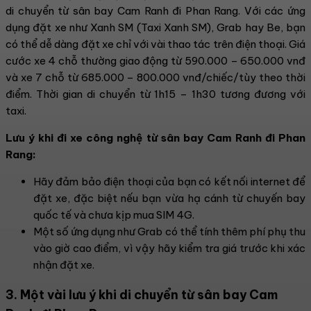
di chuyển từ sân bay Cam Ranh đi Phan Rang. Với các ứng
dụng đặt xe như Xanh SM (Taxi Xanh SM), Grab hay Be, bạn
có thể dễ dàng đặt xe chỉ với vài thao tác trên điện thoại. Giá
cước xe 4 chỗ thường giao động từ 590.000 – 650.000 vnđ
và xe 7 chỗ từ 685.000 – 800.000 vnđ/chiếc/tùy theo thời
điểm. Thời gian di chuyển từ 1h15 – 1h30 tương đương với
taxi.
Lưu ý khi đi xe công nghệ từ sân bay Cam Ranh đi Phan
Rang:
Hãy đảm bảo điện thoại của bạn có kết nối internet để
đặt xe, đặc biệt nếu bạn vừa hạ cánh từ chuyến bay
quốc tế và chưa kịp mua SIM 4G.
Một số ứng dụng như Grab có thể tính thêm phí phụ thu
vào giờ cao điểm, vì vậy hãy kiểm tra giá trước khi xác
nhận đặt xe.
3. Một vài lưu ý khi di chuyển từ sân bay Cam