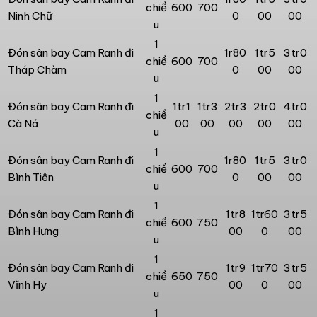
chiề
600
700
Ninh Chữ
0
00
00
u
1
Đón sân bay Cam Ranh đi
1r80
1tr5
3tr0
chiề
600
700
Tháp Chàm
0
00
00
u
1
Đón sân bay Cam Ranh đi
1tr1
1tr3
2tr3
2tr0
4tr0
chiề
Cà Ná
00
00
00
00
00
u
1
Đón sân bay Cam Ranh đi
1r80
1tr5
3tr0
chiề
600
700
Bình Tiên
0
00
00
u
1
Đón sân bay Cam Ranh đi
1tr8
1tr60
3tr5
chiề
600
750
Bình Hưng
00
0
00
u
1
Đón sân bay Cam Ranh đi
1tr9
1tr70
3tr5
chiề
650
750
Vĩnh Hy
00
0
00
u
1