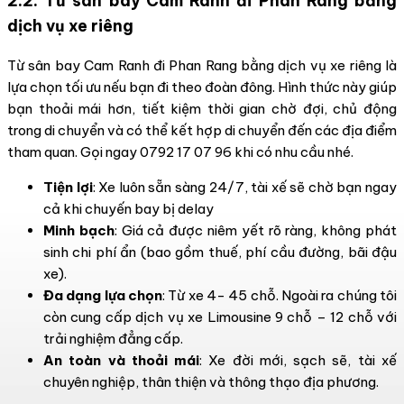
2.2. Từ sân bay Cam Ranh đi Phan Rang bằng
dịch vụ xe riêng
Từ sân bay Cam Ranh đi Phan Rang bằng dịch vụ xe riêng là
lựa chọn tối ưu nếu bạn đi theo đoàn đông. Hình thức này giúp
bạn thoải mái hơn, tiết kiệm thời gian chờ đợi, chủ động
trong di chuyển và có thể kết hợp di chuyển đến các địa điểm
tham quan. Gọi ngay 0792 17 07 96 khi có nhu cầu nhé.
Tiện lợi
: Xe luôn sẵn sàng 24/7, tài xế sẽ chờ bạn ngay
cả khi chuyến bay bị delay
Minh bạch
: Giá cả được niêm yết rõ ràng, không phát
sinh chi phí ẩn (bao gồm thuế, phí cầu đường, bãi đậu
xe).
Đa dạng lựa chọn
: Từ xe 4- 45 chỗ. Ngoài ra chúng tôi
còn cung cấp dịch vụ xe Limousine 9 chỗ – 12 chỗ với
trải nghiệm đẳng cấp.
An toàn và thoải mái
: Xe đời mới, sạch sẽ, tài xế
chuyên nghiệp, thân thiện và thông thạo địa phương.