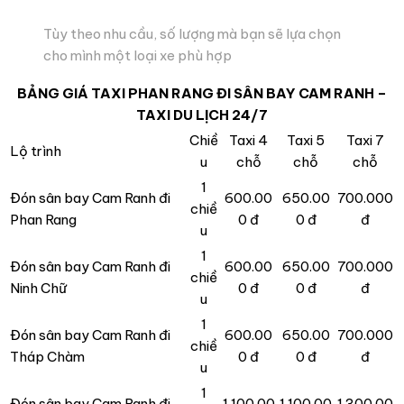
Tùy theo nhu cầu, số lượng mà bạn sẽ lựa chọn
cho mình một loại xe phù hợp
BẢNG GIÁ TAXI PHAN RANG ĐI SÂN BAY CAM RANH –
TAXI DU LỊCH 24/7
Chiề
Taxi 4
Taxi 5
Taxi 7
Lộ trình
u
chỗ
chỗ
chỗ
1
Đón sân bay Cam Ranh đi
600.00
650.00
700.000
chiề
Phan Rang
0 đ
0 đ
đ
u
1
Đón sân bay Cam Ranh đi
600.00
650.00
700.000
chiề
Ninh Chữ
0 đ
0 đ
đ
u
1
Đón sân bay Cam Ranh đi
600.00
650.00
700.000
chiề
Tháp Chàm
0 đ
0 đ
đ
u
1
Đón sân bay Cam Ranh đi
1.100.00
1.100.00
1.300.00